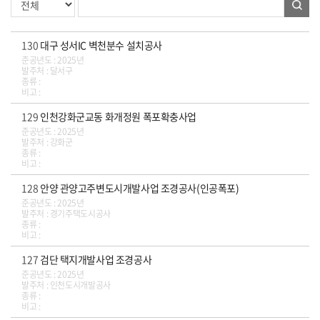
130
대구 성서IC 벽천분수 설치공사
준공년도 : 2025년
발주처 : 달서구
종류 :
비고 :
129
인천강화군교동 화개정원 폭포확충사업
준공년도 : 2025년
발주처 : 강화군
종류 :
비고 :
128
안양 관양고주변도시개발사업 조경공사(인공폭포)
준공년도 : 2025년
발주처 : 경기주택도시공사
종류 :
비고 :
127
검단 택지개발사업 조경공사
준공년도 : 2025년
발주처 : 인천도시개발공사
종류 :
비고 :