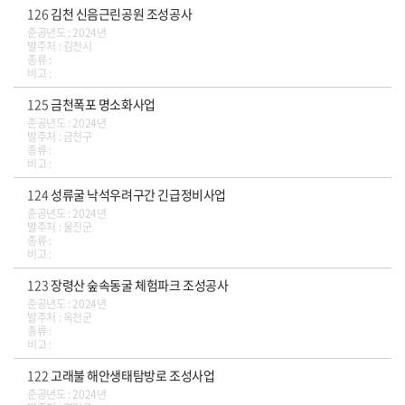
126
김천 신음근린공원 조성공사
준공년도 : 2024년
발주처 : 김천시
종류 :
비고 :
125
금천폭포 명소화사업
준공년도 : 2024년
발주처 : 금천구
종류 :
비고 :
124
성류굴 낙석우려구간 긴급정비사업
준공년도 : 2024년
발주처 : 울진군
종류 :
비고 :
123
장령산 숲속동굴 체험파크 조성공사
준공년도 : 2024년
발주처 : 옥천군
종류 :
비고 :
122
고래불 해안생태탐방로 조성사업
준공년도 : 2024년